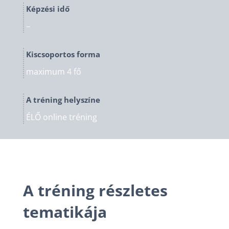
Képzési idő
–
Kiscsoportos forma
maximum 4 fő
A tréning helyszíne
ÉLŐ online tréning
A tréning részletes
tematikája