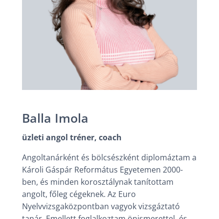
Balla Imola
üzleti angol tréner, coach
Angoltanárként és bölcsészként diplomáztam a
Károli Gáspár Református Egyetemen 2000-
ben, és minden korosztálynak tanítottam
angolt, főleg cégeknek. Az Euro
Nyelvvizsgaközpontban vagyok vizsgáztató
tanár. Emellett foglalkoztam önismerettel, és