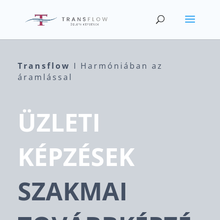
Transflow
I Harmóniában az
áramlással
ÜZLETI
KÉPZÉSEK
SZAKMAI