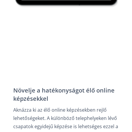
Fejlessze a tanulás kultúráját
A munkatársak folyamatos szakmai képzése
elengedhetetlen, tanulással, fejlődéssel
mindenki nyer.
Növelje a hatékonyságot élő online
képzésekkel
Aknázza ki az élő online képzésekben rejlő
lehetőségeket. A különböző telephelyeken lévő
csapatok egyidejű képzése is lehetséges ezzel a