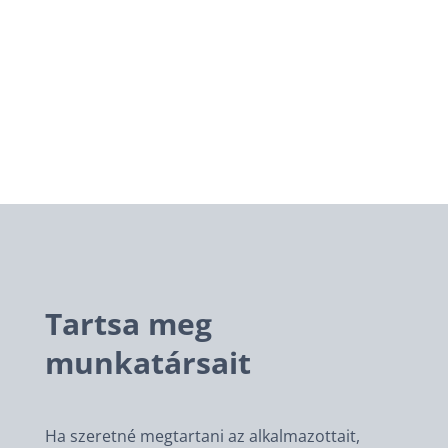
Tartsa meg
munkatársait
Ha szeretné megtartani az alkalmazottait,