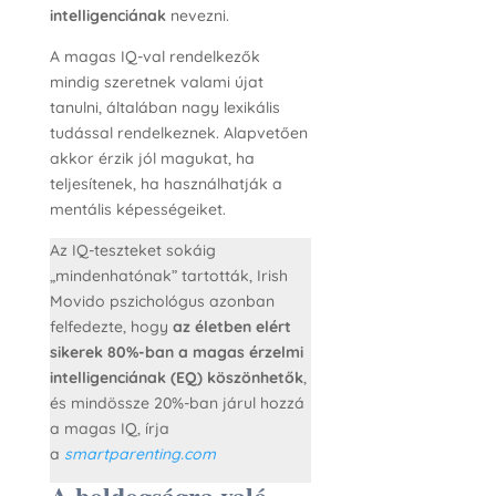
intelligenciának
nevezni.
A magas IQ-val rendelkezők
mindig szeretnek valami újat
tanulni, általában nagy lexikális
tudással rendelkeznek. Alapvetően
akkor érzik jól magukat, ha
teljesítenek, ha használhatják a
mentális képességeiket.
Az IQ-teszteket sokáig
„mindenhatónak” tartották, Irish
Movido pszichológus azonban
felfedezte, hogy
az életben elért
sikerek 80%-ban a magas érzelmi
intelligenciának (EQ) köszönhetők
,
és mindössze 20%-ban járul hozzá
a magas IQ, írja
a
smartparenting.com
A boldogságra való