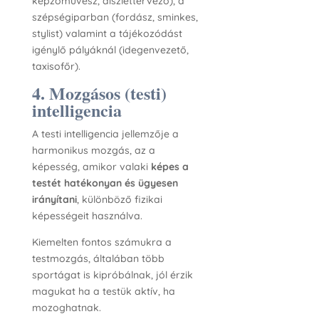
képzőművész, díszlettervező), a
szépségiparban (fordász, sminkes,
stylist) valamint a tájékozódást
igénylő pályáknál (idegenvezető,
taxisofőr).
4. Mozgásos (testi)
intelligencia
A testi intelligencia jellemzője a
harmonikus mozgás, az a
képesség, amikor valaki
képes a
testét hatékonyan és ügyesen
irányítani
, különböző fizikai
képességeit használva.
Kiemelten fontos számukra a
testmozgás, általában több
sportágat is kipróbálnak, jól érzik
magukat ha a testük aktív, ha
mozoghatnak.