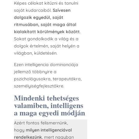
Képes célokat kitűzni és tanulni
saját kudarcaiból.
Szívesen
dolgozik egyedül, saját
ritmusában, saját maga által
kialakított körülmények között
.
Sokat gondolkodik a világ és a
dolgok értelmén, saját helyén a
világban, küldetésén.
Ezen intelligencia dominanciája
jellemző többnyire a
pszichológusokra, terapeutákra,
személyiségfejlesztőkre.
Mindenki tehetséges
valamiben, intelligens
a maga egyedi módján
Azért fontos felismernünk,
hogy
milyen intelligenciával
rendelkezünk
, mert nagyban