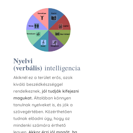
Nyelvi
(verbális)
intelligencia
Akiknél ez a terület erős, azok
kiváló beszédkészséggel
rendelkeznek,
jól tudják kifejezni
magukat.
Általában könnyen
tanulnak nyelveket is, és jók a
szövegértében. Közérthetően
tudnak előadni úgy, hogy az
mindenki számára érthető
legyen.
Akkor érzi jól magát, ha