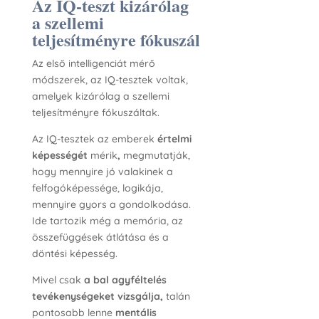
Az IQ-teszt kizárólag
a szellemi
teljesítményre fókuszál
Az első intelligenciát mérő
módszerek, az IQ-tesztek voltak,
amelyek kizárólag a szellemi
teljesítményre fókuszáltak.
Az IQ-tesztek az emberek
értelmi
képességét
mérik
,
megmutatják,
hogy mennyire jó valakinek a
felfogóképessége, logikája,
mennyire gyors a gondolkodása.
Ide tartozik még a memória, az
összefüggések átlátása és a
döntési képesség.
Mivel csak
a bal agyféltelés
tevékenységeket vizsgálja,
talán
pontosabb lenne
mentális