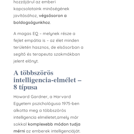
hozzájárul az emberi
kapcsolataink minőségének
javításához,
végsősoron a
boldogságunkhoz
.
A magas EQ – melynek része a
fejlet empátia is – az élet minden
területén hasznos, de elsősorban a
segítő és terapeuta szakmákban
jelent előnyt.
A többszörös
intelligencia-elmélet –
8 típusa
Howard Gardner, a Harvard
Egyetem pszichológusa 1975-ben
alkotta meg a többszörös
intelligencia elméletet,amely már
sokkal
komplexebb módon tudja
mérni
az emberek intelligenciáját.