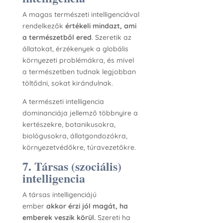
A magas természeti intelligenciával
rendelkezők
értékeli mindazt, ami
a természetből ered
. Szeretik az
állatokat, érzékenyek a globális
környezeti problémákra, és mivel
a természetben tudnak legjobban
töltődni, sokat kirándulnak.
A természeti intelligencia
dominanciája jellemző többnyire a
kertészekre, botanikusokra,
biológusokra, állatgondozókra,
környezetvédőkre, túravezetőkre.
7. Társas (szociális)
intelligencia
A társas intelligenciájú
ember
akkor érzi jól magát, ha
emberek veszik körül.
Szereti ha