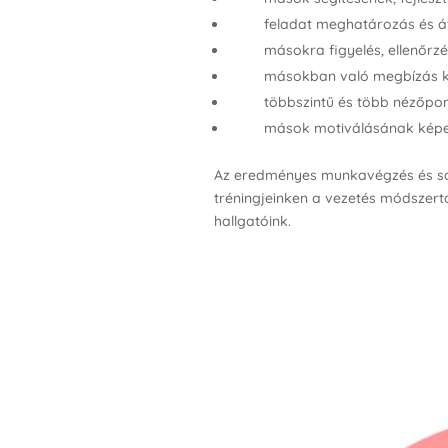
feladat meghatározás és á
másokra figyelés, ellenőrz
másokban való megbízás k
többszintű és több nézőpo
mások motiválásának képe
Az eredményes munkavégzés és sa
tréningjeinken a vezetés módszertan
hallgatóink.