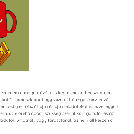
 kezdenem a magyarázást és képtelenek a beosztottaim
gukat.” – panaszkodott egy vezetői tréningen résztvevő
en pedig erről szól, újra és újra feladatokat és ezzel együtt
érni az előrehaladást, szükség szerint korrigáltatni, és az
eladatok untatnak, vagy fárasztanak az nem áll készen a