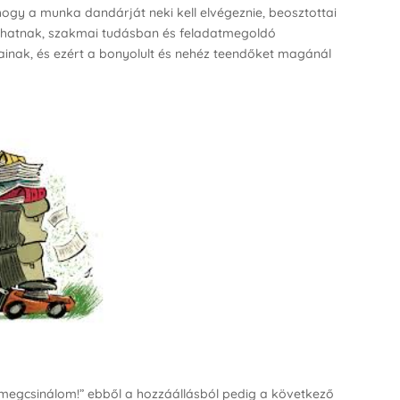
ogy a munka dandárját neki kell elvégeznie, beosztottai
lhatnak, szakmai tudásban és feladatmegoldó
ainak, és ezért a bonyolult és nehéz teendőket magánál
megcsinálom!” ebből a hozzáállásból pedig a következő