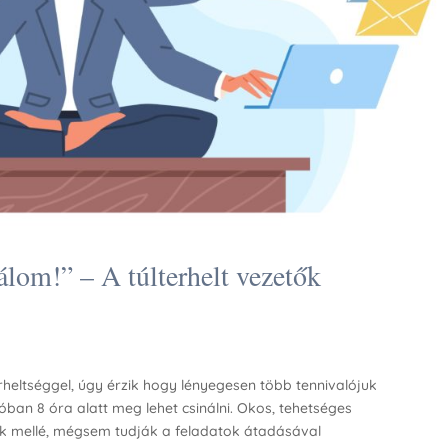
om!” – A túlterhelt vezetők
erheltséggel, úgy érzik hogy lényegesen több tennivalójuk
an 8 óra alatt meg lehet csinálni. Okos, tehetséges
 mellé, mégsem tudják a feladatok átadásával