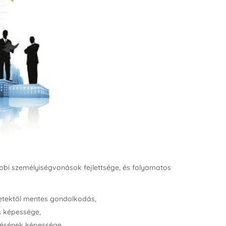
bi személyiségvonások fejlettsége, és folyamatos
letektől mentes gondolkodás,
s képessége,
tésének képessége,