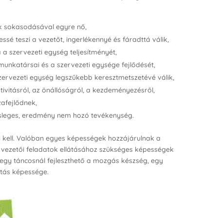
ők sokasodásával egyre nő,
ssé teszi a vezetőt, ingerlékennyé és fáradttá válik,
a a szervezeti egység teljesítményét,
 munkatársai és a szervezeti egysége fejlődését,
szervezeti egység legszűkebb keresztmetszetévé válik,
ivitásról, az önállóságról, a kezdeményezésről,
afejlődnek,
lesleges, eredmény nem hozó tevékenység.
i kell. Valóban egyes képességek hozzájárulnak a
 vezetői feladatok ellátásához szükséges képességek
egy táncosnál fejleszthető a mozgás készség, egy
átás képessége.