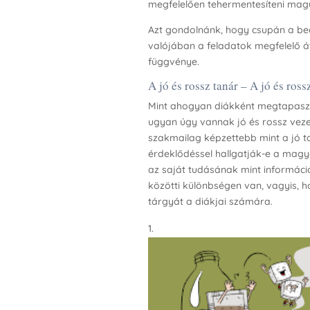
megfelelően tehermentesíteni mag
Azt gondolnánk, hogy csupán a beo
valójában a feladatok megfelelő 
függvénye.
A jó és rossz tanár – A jó és ross
Mint ahogyan diákként megtapaszt
ugyan úgy vannak jó és rossz vezet
szakmailag képzettebb mint a jó ta
érdeklődéssel hallgatják-e a magya
az saját tudásának mint informác
közötti különbségen van, vagyis, ho
tárgyát a diákjai számára.