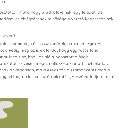
ukat.
sztotton múlik, hogy átadható-e neki egy feladat. De
átadása, és elvégzésének minősége a vezető képességeinek
z vezető
altuk, vannak jó és rossz tanárok, a munkahelyeken
ők. Pedig még az is előfordul, hogy egy rossz tanár
nár. Mégis az, hogy az alája beosztott diákok
rázatát, szívesen megcsinálják-e a kiadott házi feladatot,
iónak az átadásán, majd ezek után a számonkérés módja
gy fel tudja-e kelteni az érdeklődést, vonzóvá tudja-e tenni