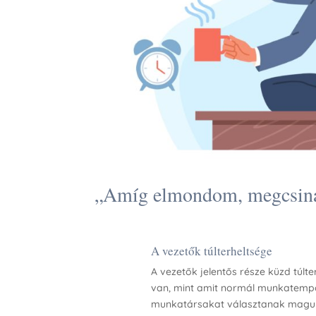
„Amíg elmondom, megcsinál
A vezetők túlterheltsége
A vezetők jelentős része küzd túlt
van, mint amit normál munkatempób
munkatársakat választanak maguk