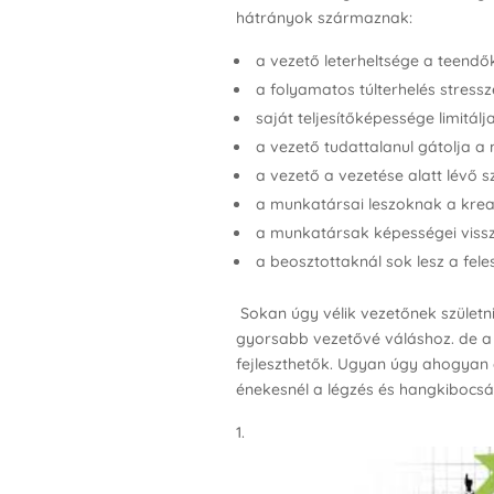
hátrányok származnak:
a vezető leterheltsége a teend
a folyamatos túlterhelés stressze
saját teljesítőképessége limitálj
a vezető tudattalanul gátolja a
a vezető a vezetése alatt lévő 
a munkatársai leszoknak a kreat
a munkatársak képességei vissz
a beosztottaknál sok lesz a fe
Sokan úgy vélik vezetőnek születn
gyorsabb vezetővé váláshoz. de a
fejleszthetők. Ugyan úgy ahogyan 
énekesnél a légzés és hangkibocs