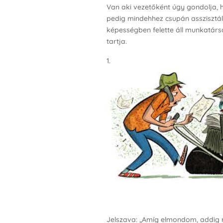
Van aki vezetőként úgy gondolja, h
pedig mindehhez csupán asszisztá
képességben felette áll munkatárs
tartja.
Jelszava: „Amíg elmondom, addig 