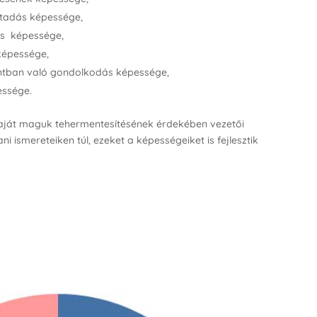
tadás képessége,
és képessége,
épessége,
ntban való gondolkodás képessége,
ssége.
ját maguk tehermentesítésének érdekében vezetői
i ismereteiken túl, ezeket a képességeiket is fejlesztik