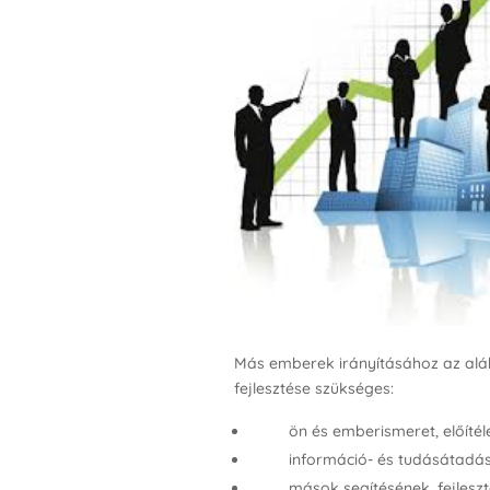
Más emberek irányításához az aláb
fejlesztése szükséges:
ön és emberismeret, előíté
információ- és tudásátadá
mások segítésének, fejlesz